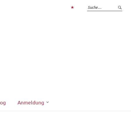
Zum
Login
interner
Bereich
log
Anmeldung