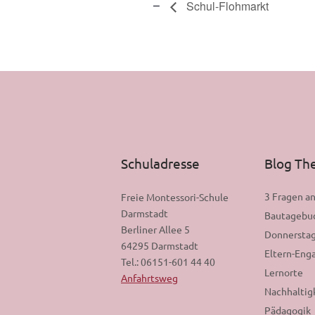
Schul-Flohmarkt
Schuladresse
Blog T
3 Fragen a
Freie Montessori-Schule
Darmstadt
Bautagebu
Berliner Allee 5
Donnerstag
64295 Darmstadt
Eltern-En
Tel.: 06151-601 44 40
Lernorte
Anfahrtsweg
Nachhaltig
Pädagogik