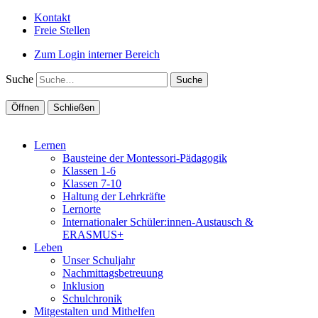
Kontakt
Freie Stellen
Zum Login interner Bereich
Suche
Öffnen
Schließen
Lernen
Bausteine der Montessori-Pädagogik
Klassen 1-6
Klassen 7-10
Haltung der Lehrkräfte
Lernorte
Internationaler Schüler:innen-Austausch &
ERASMUS+
Leben
Unser Schuljahr
Nachmittagsbetreuung
Inklusion
Schulchronik
Mitgestalten und Mithelfen