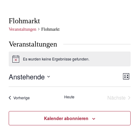
Flohmarkt
Veranstaltungen
Flohmarkt
Veranstaltungen
Es wurden keine Ergebnisse gefunden.
Hinweis
Anstehende
Ansic
Veran
Liste
Ansic
Navig
Datum
Navig
wählen.
Heute
Nächste
Veranstaltungen
Vorherige
Veranstal
Kalender abonnieren