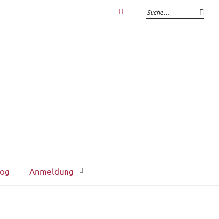
Zum
Login
interner
Bereich
log
Anmeldung