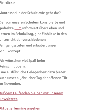
Einblicke
Montessori in der Schule, wie geht das?
Der von unseren Schülern konzipierte und
gedrehte
Film
informiert über Leben und
Lernen im Schulalltag, gibt Einblicke in den
Unterricht der verschiedenen
Jahrgangsstufen und erläutert unser
Schulkonzept.
Wir wünschen viel Spaß beim
Reinschnuppern.
Eine ausführliche Gelegenheit dazu bietet
auch unser alljährlicher Tag der offenen Tür
im November.
Auf dem Laufenden bleiben mit unserem
Newsletter.
Aktuelle Termine ansehen