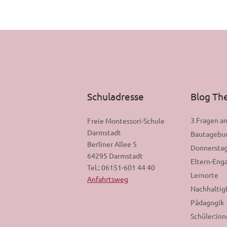
Schuladresse
Blog T
3 Fragen a
Freie Montessori-Schule
Darmstadt
Bautagebu
Berliner Allee 5
Donnerstag
64295 Darmstadt
Eltern-En
Tel.: 06151-601 44 40
Lernorte
Anfahrtsweg
Nachhaltig
Pädagogik
Schüler:in