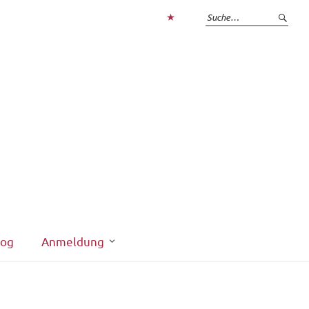
Zum
Login
interner
Bereich
log
Anmeldung