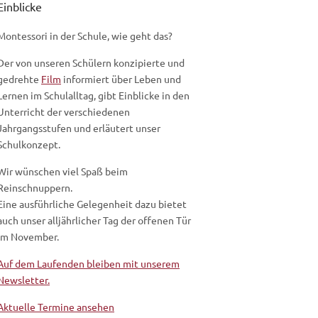
Einblicke
Montessori in der Schule, wie geht das?
Der von unseren Schülern konzipierte und
gedrehte
Film
informiert über Leben und
Lernen im Schulalltag, gibt Einblicke in den
Unterricht der verschiedenen
Jahrgangsstufen und erläutert unser
Schulkonzept.
Wir wünschen viel Spaß beim
Reinschnuppern.
Eine ausführliche Gelegenheit dazu bietet
auch unser alljährlicher Tag der offenen Tür
im November.
Auf dem Laufenden bleiben mit unserem
Newsletter.
Aktuelle Termine ansehen