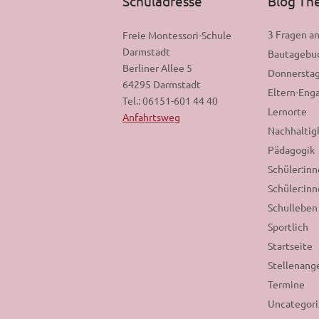
Schuladresse
Blog T
3 Fragen a
Freie Montessori-Schule
Darmstadt
Bautagebu
Berliner Allee 5
Donnerstag
64295 Darmstadt
Eltern-En
Tel.: 06151-601 44 40
Lernorte
Anfahrtsweg
Nachhaltig
Pädagogik
Schüler:in
Schüler:inn
Schulleben
Sportlich
Startseite
Stellenang
Termine
Uncategor