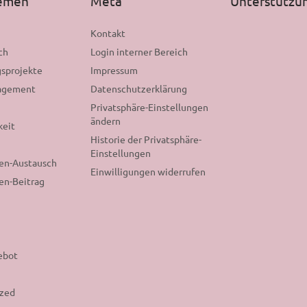
hemen
Meta
Unterstützu
n
Kontakt
ch
Login interner Bereich
sprojekte
Impressum
gagement
Datenschutzerklärung
Privatsphäre-Einstellungen
ändern
keit
Historie der Privatsphäre-
Einstellungen
nen-Austausch
Einwilligungen widerrufen
en-Beitrag
ebot
ized