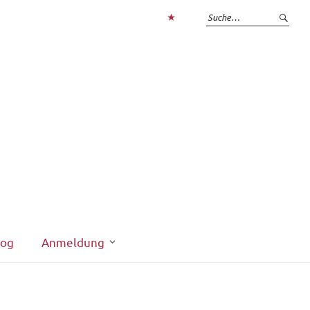
Zum
Login
interner
Bereich
log
Anmeldung