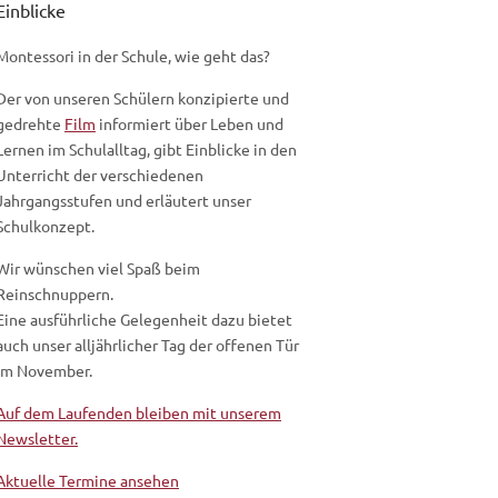
Einblicke
Montessori in der Schule, wie geht das?
Der von unseren Schülern konzipierte und
gedrehte
Film
informiert über Leben und
Lernen im Schulalltag, gibt Einblicke in den
Unterricht der verschiedenen
Jahrgangsstufen und erläutert unser
Schulkonzept.
Wir wünschen viel Spaß beim
Reinschnuppern.
Eine ausführliche Gelegenheit dazu bietet
auch unser alljährlicher Tag der offenen Tür
im November.
Auf dem Laufenden bleiben mit unserem
Newsletter.
Aktuelle Termine ansehen