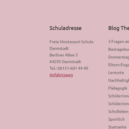
Schuladresse
Blog T
3 Fragen a
Freie Montessori-Schule
Darmstadt
Bautagebu
Berliner Allee 5
Donnerstag
64295 Darmstadt
Eltern-En
Tel.: 06151-601 44 40
Lernorte
Anfahrtsweg
Nachhaltig
Pädagogik
Schüler:in
Schüler:inn
Schulleben
Sportlich
Startseite