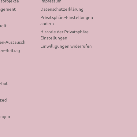
sprojekte
Impressum
gagement
Datenschutzerklärung
Privatsphäre-Einstellungen
ändern
keit
Historie der Privatsphäre-
Einstellungen
nen-Austausch
Einwilligungen widerrufen
en-Beitrag
ebot
ized
ungen