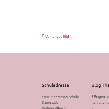
Vorheriges Bild
Schuladresse
Blog T
3 Fragen a
Freie Montessori-Schule
Darmstadt
Bautagebu
Berliner Allee 5