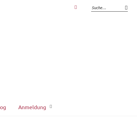
Zum
Login
interner
Bereich
log
Anmeldung