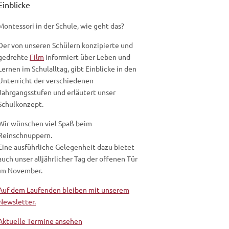
Einblicke
Montessori in der Schule, wie geht das?
Der von unseren Schülern konzipierte und
gedrehte
Film
informiert über Leben und
Lernen im Schulalltag, gibt Einblicke in den
Unterricht der verschiedenen
Jahrgangsstufen und erläutert unser
Schulkonzept.
Wir wünschen viel Spaß beim
Reinschnuppern.
Eine ausführliche Gelegenheit dazu bietet
auch unser alljährlicher Tag der offenen Tür
im November.
Auf dem Laufenden bleiben mit unserem
Newsletter.
Aktuelle Termine ansehen