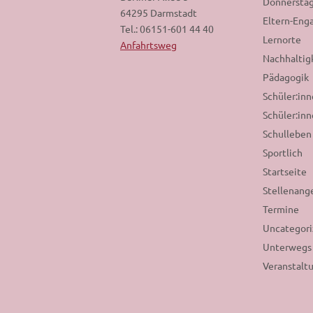
Donnerstag
64295 Darmstadt
Eltern-En
Tel.: 06151-601 44 40
Lernorte
Anfahrtsweg
Nachhaltig
Pädagogik
Schüler:in
Schüler:inn
Schulleben
Sportlich
Startseite
Stellenang
Termine
Uncategor
Unterwegs
Veranstalt