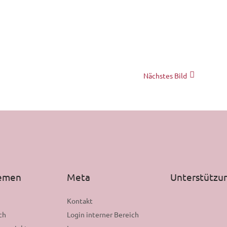
Nächstes Bild
hemen
Meta
Unterstützu
n
Kontakt
ch
Login interner Bereich