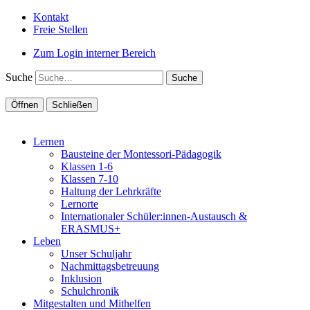
Kontakt
Freie Stellen
Zum Login interner Bereich
Suche
Öffnen
Schließen
Lernen
Bausteine der Montessori-Pädagogik
Klassen 1-6
Klassen 7-10
Haltung der Lehrkräfte
Lernorte
Internationaler Schüler:innen-Austausch &
ERASMUS+
Leben
Unser Schuljahr
Nachmittagsbetreuung
Inklusion
Schulchronik
Mitgestalten und Mithelfen