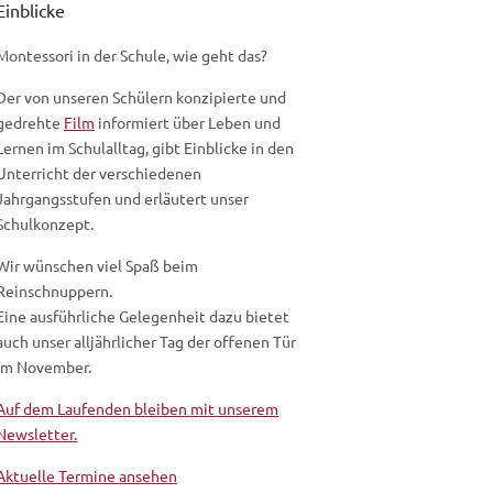
Einblicke
Montessori in der Schule, wie geht das?
Der von unseren Schülern konzipierte und
gedrehte
Film
informiert über Leben und
Lernen im Schulalltag, gibt Einblicke in den
Unterricht der verschiedenen
Jahrgangsstufen und erläutert unser
Schulkonzept.
Wir wünschen viel Spaß beim
Reinschnuppern.
Eine ausführliche Gelegenheit dazu bietet
auch unser alljährlicher Tag der offenen Tür
im November.
Auf dem Laufenden bleiben mit unserem
Newsletter.
Aktuelle Termine ansehen