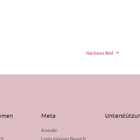
Nächstes Bild
hemen
Meta
Unterstützu
n
Kontakt
ch
Login interner Bereich