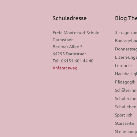
Schuladresse
Blog T
3 Fragen a
Freie Montessori-Schule
Darmstadt
Bautagebu
Berliner Allee 5
Donnerstag
64295 Darmstadt
Eltern-En
Tel.: 06151-601 44 40
Lernorte
Anfahrtsweg
Nachhaltig
Pädagogik
Schüler:in
Schüler:inn
Schulleben
Sportlich
Startseite
Stellenang