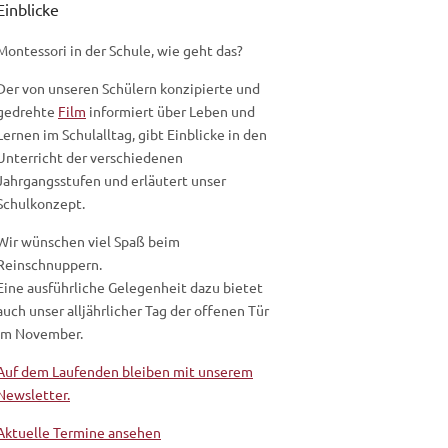
Einblicke
Montessori in der Schule, wie geht das?
Der von unseren Schülern konzipierte und
gedrehte
Film
informiert über Leben und
Lernen im Schulalltag, gibt Einblicke in den
Unterricht der verschiedenen
Jahrgangsstufen und erläutert unser
Schulkonzept.
Wir wünschen viel Spaß beim
Reinschnuppern.
Eine ausführliche Gelegenheit dazu bietet
auch unser alljährlicher Tag der offenen Tür
im November.
Auf dem Laufenden bleiben mit unserem
Newsletter.
Aktuelle Termine ansehen