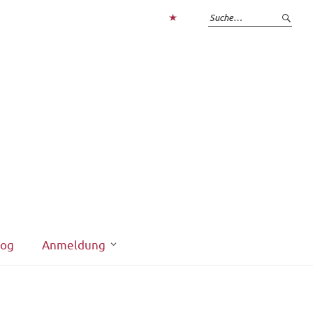
Zum
Login
interner
Bereich
log
Anmeldung