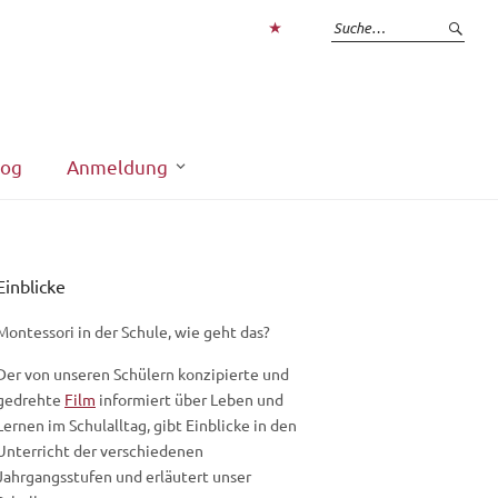
Zum
Login
interner
Bereich
log
Anmeldung
Einblicke
Montessori in der Schule, wie geht das?
Der von unseren Schülern konzipierte und
gedrehte
Film
informiert über Leben und
Lernen im Schulalltag, gibt Einblicke in den
Unterricht der verschiedenen
Jahrgangsstufen und erläutert unser