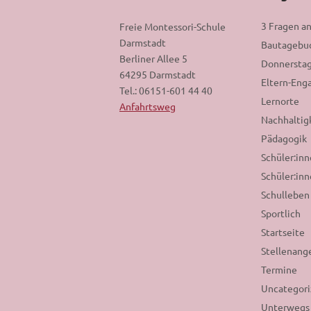
3 Fragen a
Freie Montessori-Schule
Darmstadt
Bautagebu
Berliner Allee 5
Donnerstag
64295 Darmstadt
Eltern-En
Tel.: 06151-601 44 40
Lernorte
Anfahrtsweg
Nachhaltig
Pädagogik
Schüler:in
Schüler:inn
Schulleben
Sportlich
Startseite
Stellenang
Termine
Uncategor
Unterwegs