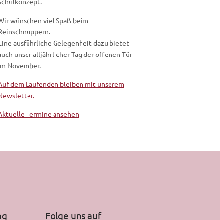
Schulkonzept.
Wir wünschen viel Spaß beim
Reinschnuppern.
Eine ausführliche Gelegenheit dazu bietet
auch unser alljährlicher Tag der offenen Tür
im November.
Auf dem Laufenden bleiben mit unserem
Newsletter.
Aktuelle Termine ansehen
ng
Folge uns auf