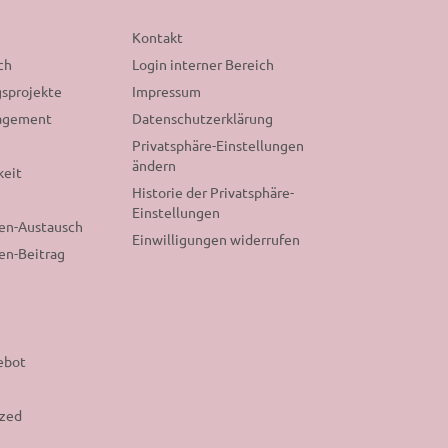
n
Kontakt
ch
Login interner Bereich
sprojekte
Impressum
gagement
Datenschutzerklärung
Privatsphäre-Einstellungen
ändern
keit
Historie der Privatsphäre-
Einstellungen
nen-Austausch
Einwilligungen widerrufen
en-Beitrag
ebot
ized