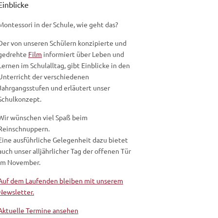
Einblicke
Montessori in der Schule, wie geht das?
Der von unseren Schülern konzipierte und
gedrehte
Film
informiert über Leben und
Lernen im Schulalltag, gibt Einblicke in den
Unterricht der verschiedenen
Jahrgangsstufen und erläutert unser
Schulkonzept.
Wir wünschen viel Spaß beim
Reinschnuppern.
Eine ausführliche Gelegenheit dazu bietet
auch unser alljährlicher Tag der offenen Tür
im November.
Auf dem Laufenden bleiben mit unserem
Newsletter.
Aktuelle Termine ansehen