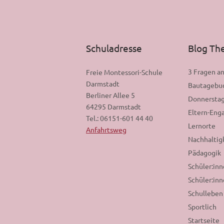
Schuladresse
Blog T
3 Fragen a
Freie Montessori-Schule
Darmstadt
Bautagebu
Berliner Allee 5
Donnerstag
64295 Darmstadt
Eltern-En
Tel.: 06151-601 44 40
Lernorte
Anfahrtsweg
Nachhaltig
Pädagogik
Schüler:in
Schüler:inn
Schulleben
Sportlich
Startseite