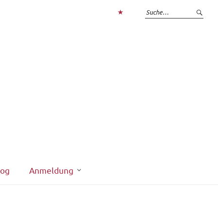
Zum
Login
interner
Bereich
log
Anmeldung