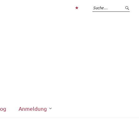
Zum
Login
interner
Bereich
log
Anmeldung