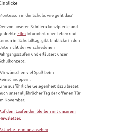
Einblicke
Montessori in der Schule, wie geht das?
Der von unseren Schülern konzipierte und
gedrehte
Film
informiert über Leben und
Lernen im Schulalltag, gibt Einblicke in den
Unterricht der verschiedenen
Jahrgangsstufen und erläutert unser
Schulkonzept.
Wir wünschen viel Spaß beim
Reinschnuppern.
Eine ausführliche Gelegenheit dazu bietet
auch unser alljährlicher Tag der offenen Tür
im November.
Auf dem Laufenden bleiben mit unserem
Newsletter.
Aktuelle Termine ansehen