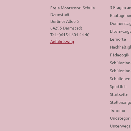
3 Fragen a
Freie Montessori-Schule
Darmstadt
Bautagebu
Berliner Allee 5
Donnerstag
64295 Darmstadt
Eltern-En
Tel.: 06151-601 44 40
Lernorte
Anfahrtsweg
Nachhaltig
Pädagogik
Schüler:in
Schüler:inn
Schulleben
Sportlich
Startseite
Stellenang
Termine
Uncategor
Unterwegs