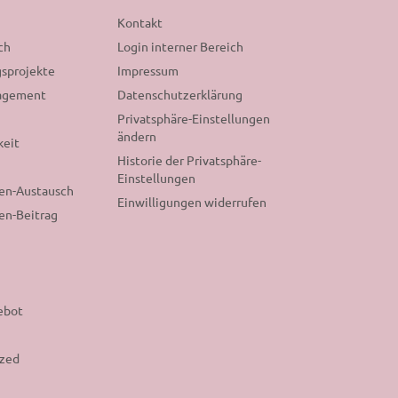
n
Kontakt
ch
Login interner Bereich
sprojekte
Impressum
gagement
Datenschutzerklärung
Privatsphäre-Einstellungen
ändern
keit
Historie der Privatsphäre-
Einstellungen
nen-Austausch
Einwilligungen widerrufen
en-Beitrag
ebot
ized