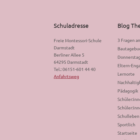
Schuladresse
Blog T
3 Fragen a
Freie Montessori-Schule
Darmstadt
Bautagebu
Berliner Allee 5
Donnerstag
64295 Darmstadt
Eltern-En
Tel.: 06151-601 44 40
Lernorte
Anfahrtsweg
Nachhaltig
Pädagogik
Schüler:in
Schüler:inn
Schulleben
Sportlich
Startseite