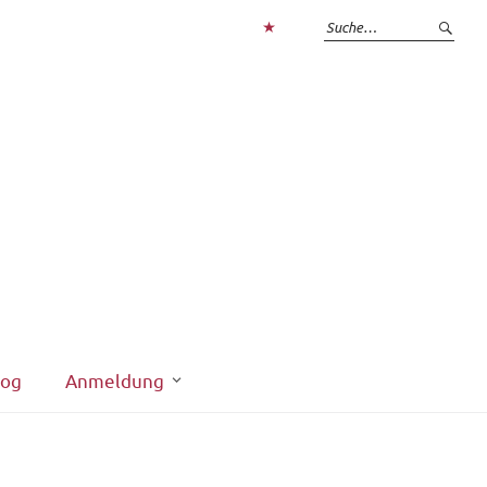
Zum
Login
interner
Bereich
log
Anmeldung