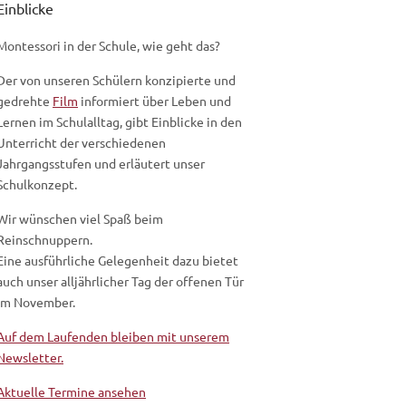
Einblicke
Montessori in der Schule, wie geht das?
Der von unseren Schülern konzipierte und
gedrehte
Film
informiert über Leben und
Lernen im Schulalltag, gibt Einblicke in den
Unterricht der verschiedenen
Jahrgangsstufen und erläutert unser
Schulkonzept.
Wir wünschen viel Spaß beim
Reinschnuppern.
Eine ausführliche Gelegenheit dazu bietet
auch unser alljährlicher Tag der offenen Tür
im November.
Auf dem Laufenden bleiben mit unserem
Newsletter.
Aktuelle Termine ansehen