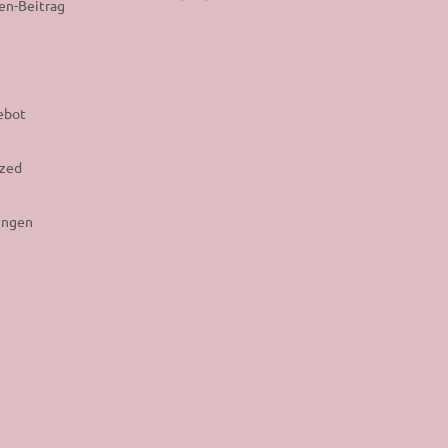
en-Beitrag
ebot
ized
ungen