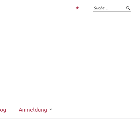
Zum
Login
interner
Bereich
log
Anmeldung