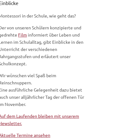
Einblicke
Montessori in der Schule, wie geht das?
Der von unseren Schülern konzipierte und
gedrehte
Film
informiert über Leben und
Lernen im Schulalltag, gibt Einblicke in den
Unterricht der verschiedenen
Jahrgangsstufen und erläutert unser
Schulkonzept.
Wir wünschen viel Spaß beim
Reinschnuppern.
Eine ausführliche Gelegenheit dazu bietet
auch unser alljährlicher Tag der offenen Tür
im November.
Auf dem Laufenden bleiben mit unserem
Newsletter.
Aktuelle Termine ansehen