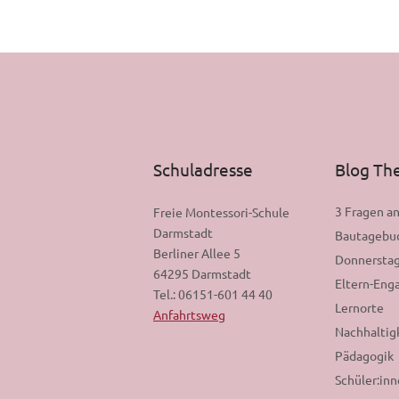
Schuladresse
Blog T
3 Fragen a
Freie Montessori-Schule
Darmstadt
Bautagebu
Berliner Allee 5
Donnerstag
64295 Darmstadt
Eltern-En
Tel.: 06151-601 44 40
Lernorte
Anfahrtsweg
Nachhaltig
Pädagogik
Schüler:in