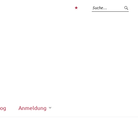
Zum
Login
interner
Bereich
log
Anmeldung