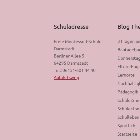
Schuladresse
Blog T
3 Fragen a
Freie Montessori-Schule
Darmstadt
Bautagebu
Berliner Allee 5
Donnerstag
64295 Darmstadt
Eltern-En
Tel.: 06151-601 44 40
Lernorte
Anfahrtsweg
Nachhaltig
Pädagogik
Schüler:in
Schüler:inn
Schulleben
Sportlich
Startseite