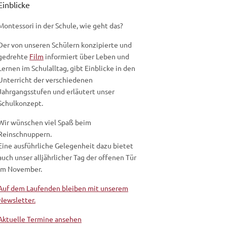
Einblicke
Montessori in der Schule, wie geht das?
Der von unseren Schülern konzipierte und
gedrehte
Film
informiert über Leben und
Lernen im Schulalltag, gibt Einblicke in den
Unterricht der verschiedenen
Jahrgangsstufen und erläutert unser
Schulkonzept.
Wir wünschen viel Spaß beim
Reinschnuppern.
Eine ausführliche Gelegenheit dazu bietet
auch unser alljährlicher Tag der offenen Tür
im November.
Auf dem Laufenden bleiben mit unserem
Newsletter.
Aktuelle Termine ansehen