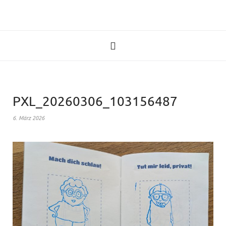
PXL_20260306_103156487
6. März 2026