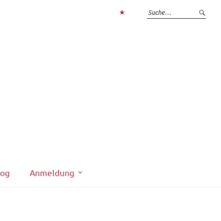
Zum
Login
interner
Bereich
log
Anmeldung