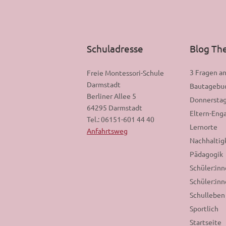
Schuladresse
Blog T
3 Fragen a
Freie Montessori-Schule
Darmstadt
Bautagebu
Berliner Allee 5
Donnerstag
64295 Darmstadt
Eltern-En
Tel.: 06151-601 44 40
Lernorte
Anfahrtsweg
Nachhaltig
Pädagogik
Schüler:in
Schüler:inn
Schulleben
Sportlich
Startseite