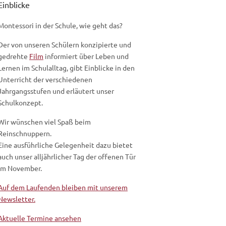
Einblicke
Montessori in der Schule, wie geht das?
Der von unseren Schülern konzipierte und
gedrehte
Film
informiert über Leben und
Lernen im Schulalltag, gibt Einblicke in den
Unterricht der verschiedenen
Jahrgangsstufen und erläutert unser
Schulkonzept.
Wir wünschen viel Spaß beim
Reinschnuppern.
Eine ausführliche Gelegenheit dazu bietet
auch unser alljährlicher Tag der offenen Tür
im November.
Auf dem Laufenden bleiben mit unserem
Newsletter.
Aktuelle Termine ansehen