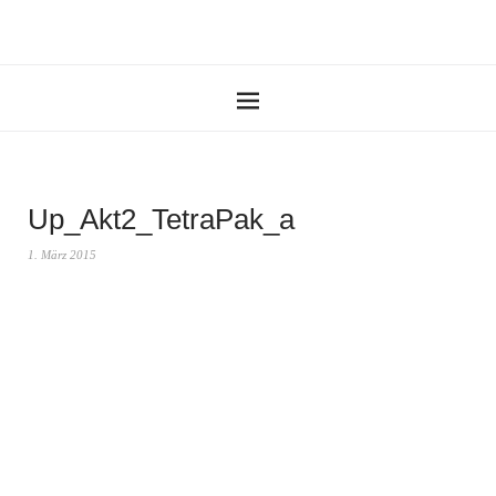
Up_Akt2_TetraPak_a
1. März 2015