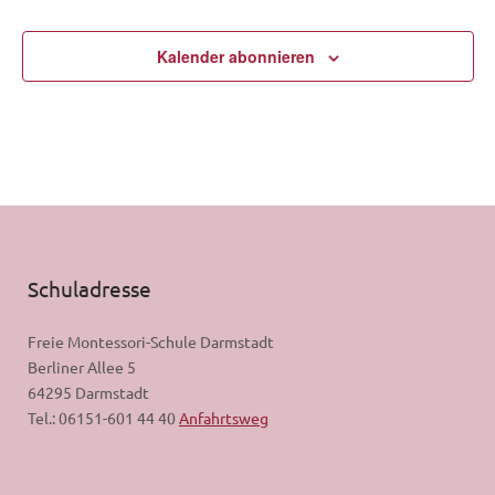
Kalender abonnieren
Schuladresse
Freie Montessori-Schule Darmstadt
Berliner Allee 5
64295 Darmstadt
Tel.: 06151-601 44 40
Anfahrtsweg