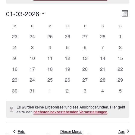
Ansi
01-03-2026
Ver
Mona
Navi
Datum
Ans
Kalender
M
D
M
D
F
S
S
wählen.
Nav
von
0
0
0
0
0
0
0
23
24
25
26
27
28
1
Veranstaltungen
Veranstaltungen
Veranstaltungen
Veranstaltungen
Veranstaltungen
Veranstaltungen
Veranstaltungen
Veranst
0
0
0
0
0
0
0
2
3
4
5
6
7
8
Veranstaltungen
Veranstaltungen
Veranstaltungen
Veranstaltungen
Veranstaltungen
Veranstaltunge
Veranst
0
0
0
0
0
0
0
9
10
11
12
13
14
15
Veranstaltungen
Veranstaltungen
Veranstaltungen
Veranstaltungen
Veranstaltungen
Veranstaltungen
Veranst
0
0
0
0
0
0
0
16
17
18
19
20
21
22
Veranstaltungen
Veranstaltungen
Veranstaltungen
Veranstaltungen
Veranstaltungen
Veranstaltungen
Veranst
0
0
0
0
0
0
0
23
24
25
26
27
28
29
Veranstaltungen
Veranstaltungen
Veranstaltungen
Veranstaltungen
Veranstaltungen
Veranstaltungen
Veranst
0
0
0
0
0
0
0
30
31
1
2
3
4
5
Veranstaltungen
Veranstaltungen
Veranstaltungen
Veranstaltungen
Veranstaltungen
Veranstaltunge
Veranst
Es wurden keine Ergebnisse für diese Ansicht gefunden. Hier geht
Hinweis
es zu den
nächsten bevorstehenden Veranstaltungen
.
Feb.
Dieser Monat
Apr.