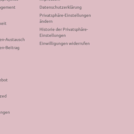
gagement
Datenschutzerklärung
Privatsphäre-Einstellungen
ändern
keit
Historie der Privatsphäre-
Einstellungen
nen-Austausch
Einwilligungen widerrufen
en-Beitrag
ebot
ized
ungen