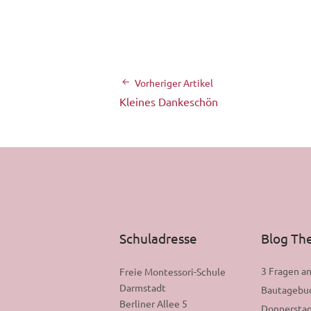
Vorheriger Artikel
Kleines Dankeschön
Schuladresse
Blog T
3 Fragen a
Freie Montessori-Schule
Darmstadt
Bautagebu
Berliner Allee 5
Donnerstag