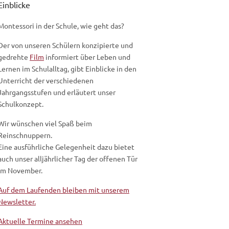
Einblicke
Montessori in der Schule, wie geht das?
Der von unseren Schülern konzipierte und
gedrehte
Film
informiert über Leben und
Lernen im Schulalltag, gibt Einblicke in den
Unterricht der verschiedenen
Jahrgangsstufen und erläutert unser
Schulkonzept.
Wir wünschen viel Spaß beim
Reinschnuppern.
Eine ausführliche Gelegenheit dazu bietet
auch unser alljährlicher Tag der offenen Tür
im November.
Auf dem Laufenden bleiben mit unserem
Newsletter.
Aktuelle Termine ansehen