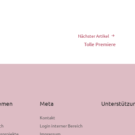
Nächster Artikel
Tolle Premiere
hemen
Meta
Unterstützu
n
Kontakt
ch
Login interner Bereich
sprojekte
Impressum