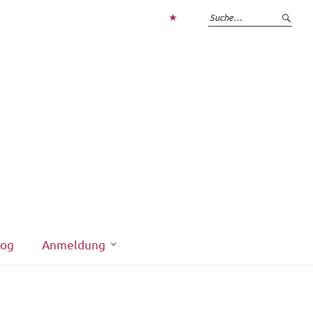
Zum
Login
interner
Bereich
log
Anmeldung