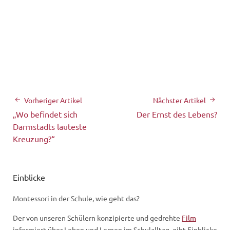
Vorheriger Artikel
Nächster Artikel
„Wo befindet sich
Der Ernst des Lebens?
Darmstadts lauteste
Kreuzung?“
Einblicke
Montessori in der Schule, wie geht das?
Der von unseren Schülern konzipierte und gedrehte
Film
informiert über Leben und Lernen im Schulalltag, gibt Einblicke