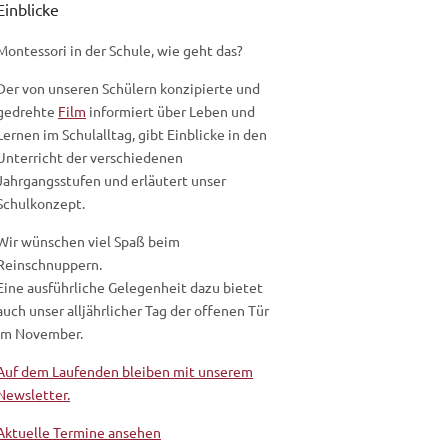
Einblicke
Montessori in der Schule, wie geht das?
Der von unseren Schülern konzipierte und
gedrehte
Film
informiert über Leben und
Lernen im Schulalltag, gibt Einblicke in den
Unterricht der verschiedenen
Jahrgangsstufen und erläutert unser
Schulkonzept.
Wir wünschen viel Spaß beim
Reinschnuppern.
Eine ausführliche Gelegenheit dazu bietet
auch unser alljährlicher Tag der offenen Tür
im November.
Auf dem Laufenden bleiben mit unserem
Newsletter.
Aktuelle Termine ansehen