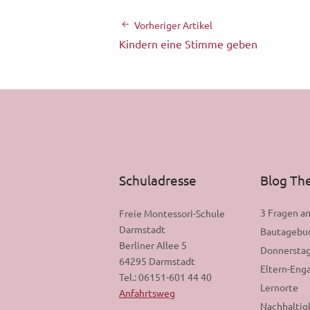
Vorheriger Artikel
Kindern eine Stimme geben
Schuladresse
Blog T
3 Fragen a
Freie Montessori-Schule
Darmstadt
Bautagebu
Berliner Allee 5
Donnerstag
64295 Darmstadt
Eltern-En
Tel.: 06151-601 44 40
Lernorte
Anfahrtsweg
Nachhaltig