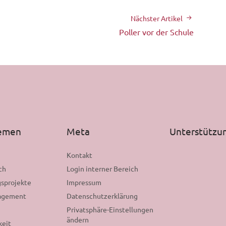
Nächster Artikel
Poller vor der Schule
hemen
Meta
Unterstützu
n
Kontakt
ch
Login interner Bereich
sprojekte
Impressum
gagement
Datenschutzerklärung
Privatsphäre-Einstellungen
ändern
keit