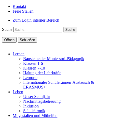
Kontakt
Freie Stellen
Zum Login interner Bereich
Suche
Öffnen
Schließen
Lernen
Bausteine der Montessori-Pädagogik
Klassen 1-6
Klassen 7-10
Haltung der Lehrkräfte
Lernorte
Internationaler Schüler:innen-Austausch &
ERASMUS+
Leben
Unser Schuljahr
Nachmittagsbetreuung
Inklusion
Schulchronik
Mitgestalten und Mithelfen