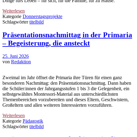
Dinge fürs Leben – für sich, für die Familie, für zu Hause.
Weiterlesen
Kategorie
Donnerstagsprojekte
Schlagwörter
titelbild
Präsentationsnachmittag in der Primaria
– Begeisterung, die ansteckt
25. Juni 2026
von
Redaktion
Zweimal im Jahr öffnet die Primaria ihre Türen für einen ganz
besonderen Nachmittag: den Präsentationsnachmittag. Dann haben
die Schüler:innen der Jahrgangsstufen 1 bis 3 die Gelegenheit, ein
selbstgewähltes Montessori-Material aus unterschiedlichsten
Themenbereichen vorzubereiten und dieses Eltern, Geschwistern,
Großeltern und allen weiteren Interessierten vorzuführen.
Weiterlesen
Kategorie
Pädagogik
Schlagwörter
titelbild